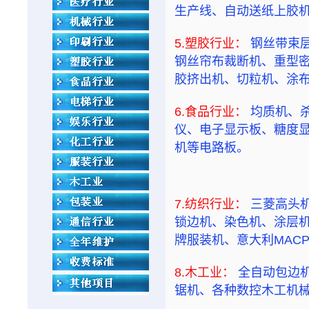
生产线、自动送纸上胶
5.塑胶行业：
钢丝带束
钢丝帘布裁断机、重型
胶挤出机、切粒机、涂
6.食品行业：
均质机、杀
仪、电子显示板、糖度
机等电路板。
7.纺织行业：
三菱高头
锁边机、染色机、涂层机
牌服装机、意大利MAC
8.木工业：
全自动包边
锯机、各种数控木工机