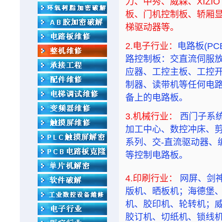
力、中秀、威森、XIZI
板、门机控制板、轿厢
梯驱动器等。
2.电子行业：
电路板(P
路控制板：交直流
伺服
应器、工控主板、工控开
制器、读带机等任何电路
备上的电路板。
3.机械行业：
西门子系统
加工中心、数控冲床、
系列、交-直流驱动器、
等控制电路板。
4.印刷行业：
网屏、剑
版机、晒板机；海德堡
机、胶印机、轮转机；
胶订机、切纸机、锁线